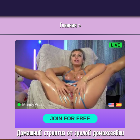
Главная
»
Домашний стриптиз от зрелой домохозяйки