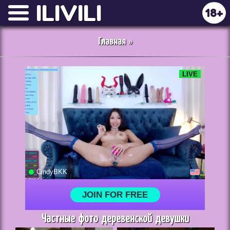
ILIVILI
18+
Главная
»
Частные фото деревенской девушки