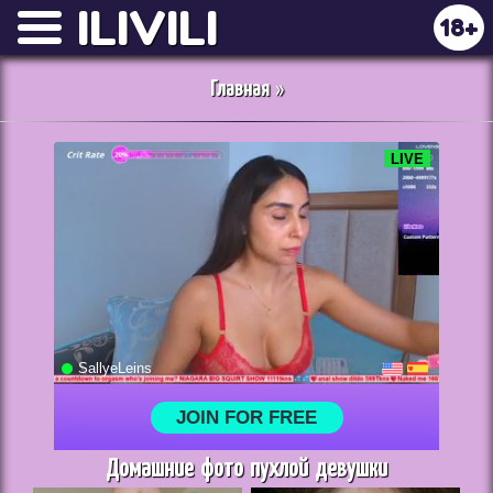
ILIVILI
18+
Главная
»
Домашние фото пухлой девушки