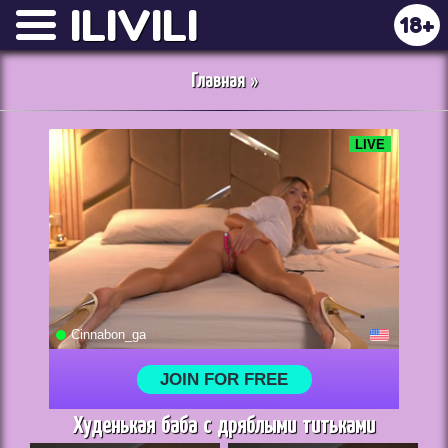
ILIVILI
18+
Главная
»
Худенькая баба с дряблыми титьками