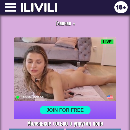
ILIVILI
18+
Главная
»
Маленькие сиськи и упругая попа