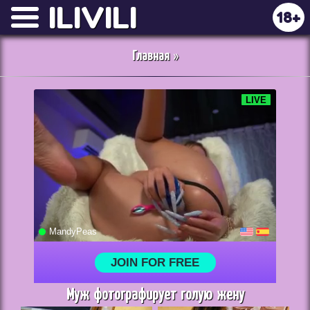
ILIVILI
18+
Главная
»
Муж фотографирует голую жену