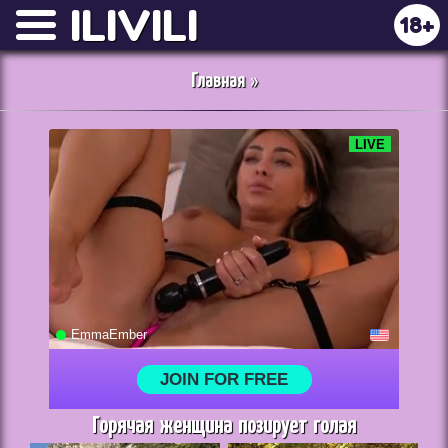
ILIVILI
18+
Главная
»
Горячая женщина позирует голая