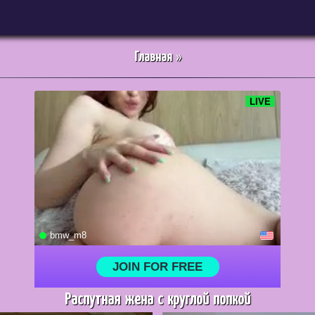
Главная
»
Распутная жена с круглой попкой