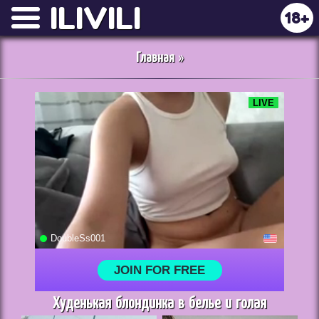
ILIVILI
18+
Главная
»
Худенькая блондинка в белье и голая