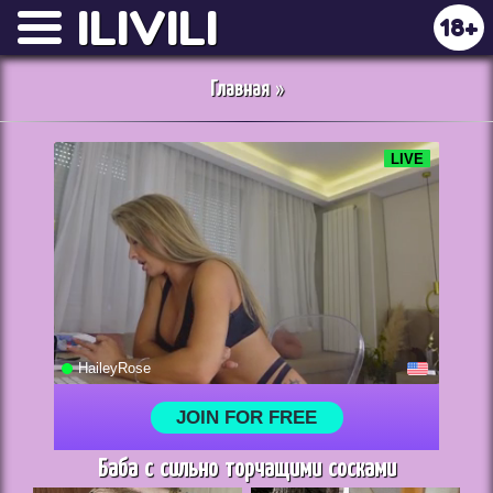
ILIVILI
18+
Главная
»
Баба с сильно торчащими сосками