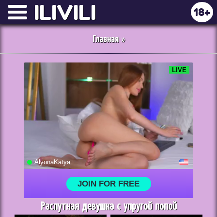
ILIVILI
18+
Главная
»
Распутная девушка с упругой попой