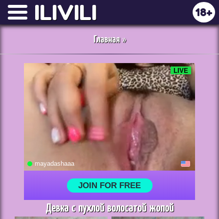
ILIVILI
18+
Главная
»
Девка с пухлой волосатой жопой