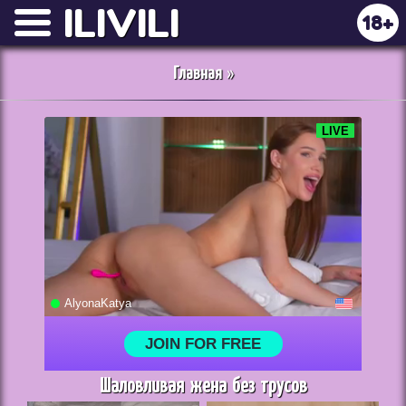
ILIVILI
18+
Главная
»
Шаловливая жена без трусов