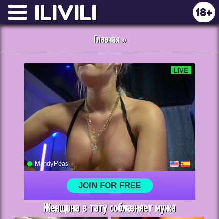
ILIVILI
18+
Главная
»
Женщина в тату соблазняет мужа