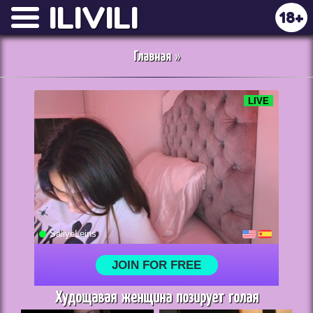
ILIVILI
18+
Главная
»
Худощавая женщина позирует голая