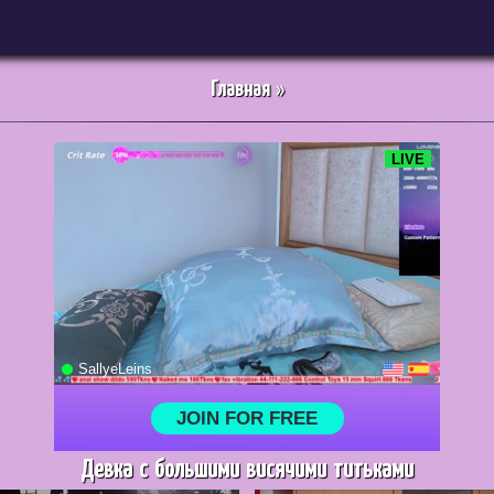
Главная
»
Девка с большими висячими титьками